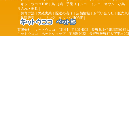
｜
キットウココTOP
｜
鳥
［
鳩
手乗りインコ
インコ・オウム
小鳥
サ入れ・器具
｜
｜
飼育方法
｜
繁殖実績
｜
配送の流れ
｜
店舗情報
｜
お問い合わせ
｜
販売規
｜
足環販売 ココリング
｜
キットウHOME
｜
有限会社 キットウココ [本社] 〒399-4602 長野県上伊那郡箕輪町大
キットウココ ペットショップ 〒399-0422 長野県辰野町大字平出2053-2 TEL 0
7977