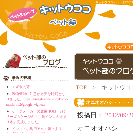
キットウココ ペット部のブ
ト？？？？？・・・スゲ～ 
最近の投稿
TOP
> キットウコ
くず米入荷
穀物管理に注意が必要な時期とな
月別アーカイブ:
9月 2012
りました。https://kurashi-ideal.com/kome-
オニオオハシ・・・・
mushi-752#google_vignette
ケージメーカーの豊栄HOEI 21シ
投稿日：
2012/09/2
リーズのケージの「小鳥インコの止ま
り木」完成しました。
オニオオハシ ２
インコ・小鳥用アルミ製止まり