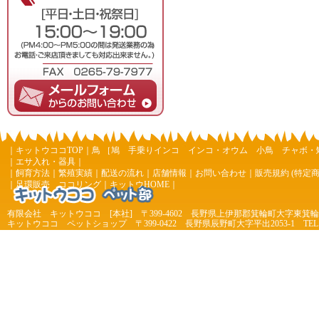
｜
キットウココTOP
｜
鳥
［
鳩
手乗りインコ
インコ・オウム
小鳥
チャボ・
｜
エサ入れ・器具
｜
｜
飼育方法
｜
繁殖実績
｜
配送の流れ
｜
店舗情報
｜
お問い合わせ
｜
販売規約 (特定
｜
足環販売 ココリング
｜
キットウHOME
｜
有限会社 キットウココ [本社] 〒399-4602 長野県上伊那郡箕輪町大字東箕輪 4
キットウココ ペットショップ 〒399-0422 長野県辰野町大字平出2053-1 TEL 0266-44
7977