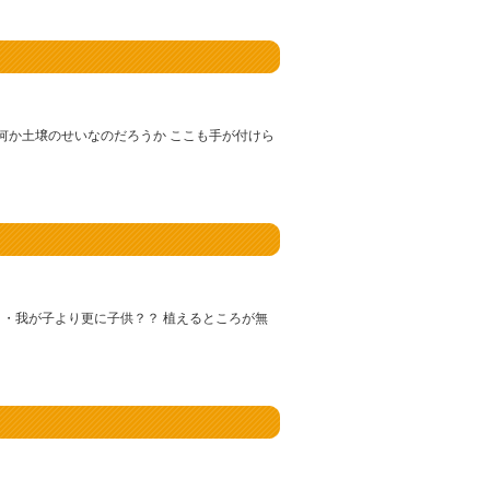
何か土壌のせいなのだろうか ここも手が付けら
・・我が子より更に子供？？ 植えるところが無