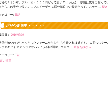
会社の１トン車。ブル１回４０００円だって安すぎじゃねえ！ 以前は業者に頼んで
ったらこの半分で良いのにブルドーザー １回分単位での販売だって。スケー …
続
カテゴリー:
日記
だだ今別居中・・・・・
投稿日：
2016/07/09
病気が怖いのでちゃんとしたファームからしか もう仕入れは嫌です。 １羽づつケー
ンボセキセイ キガシラアオハシ １人餌の訓練、ウロコ …
続きを読む
→
カテゴリー:
日記
古い投稿