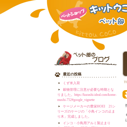
最近の投稿
T
くず米入荷
穀物管理に注意が必要な時期とな
りました。https://kurashi-ideal.com/kome-
mushi-752#google_vignette
ケージメーカーの豊栄HOEI 21シ
リーズのケージの「小鳥インコの止ま
り木」完成しました。
インコ・小鳥用アルミ製止まり