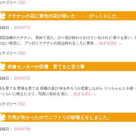
カテゴリー:
日記
クチナシの花に黄色の花が咲いた・・・びっくりした
投稿日：
2016/07/25
園芸品種のクチナシ。 初めて見た。少々花が終わりかけているけれど 香りも良い。
れない状況に。 アン曰くクチナシの花は終わるころに黄色 …
続きを読む
→
カテゴリー:
日記
研修センターの収穫 育てると言う事
投稿日：
2016/07/25
花を育てる 野菜を育てる 収穫の喜び 何を作ろうか思案しながら リンちゃん１９歳
いくらいに植えたユリ。写真に収める 前に …
続きを読む
→
カテゴリー:
日記
天気が良かったのでニワトリの砂替えをしました。
投稿日：
2016/07/09