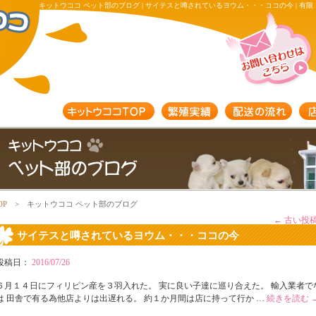
キットウココ ペット部のブログ | サイテスと噂されているヨウム・・・ココの今 | 有限
会社キットウココ
OP
> キットウココ ペット部のブログ
月別アーカイブ:
7月 2016
←
古い投
サイテスと噂されているヨウム・・・ココの今
投稿日：
2016/07/26
６月１４日にフィリピン産を３羽入れた。 実に良い子達に巡り合えた。 輸入業者
は 田舎で有る為他店よりは出遅れる。 約１か月間は店に持って行か …
続きを読む