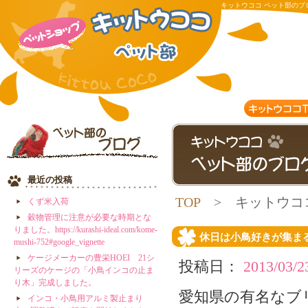
キットウココ ペット部のブ
～ | 有限会社キットウココ
最近の投稿
TOP
> キットウコ
くず米入荷
穀物管理に注意が必要な時期とな
月別アーカイブ:
3月 2013
りました。https://kurashi-ideal.com/kome-
休日は小鳥好きが集ま
mushi-752#google_vignette
ケージメーカーの豊栄HOEI 21シ
投稿日：
2013/03/2
リーズのケージの「小鳥インコの止ま
り木」完成しました。
愛知県の有名なブ
インコ・小鳥用アルミ製止まり