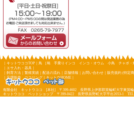
｜
キットウココTOP
｜
鳥
［
鳩
手乗りインコ
インコ・オウム
小鳥
チャボ・
｜
エサ入れ・器具
｜
｜
飼育方法
｜
繁殖実績
｜
配送の流れ
｜
店舗情報
｜
お問い合わせ
｜
販売規約 (特定
｜
足環販売 ココリング
｜
キットウHOME
｜
有限会社 キットウココ [本社] 〒399-4602 長野県上伊那郡箕輪町大字東箕輪 4
キットウココ ペットショップ 〒399-0422 長野県辰野町大字平出2053-1 TEL 0266-44
7977