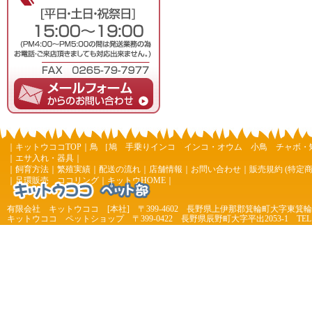
｜
キットウココTOP
｜
鳥
［
鳩
手乗りインコ
インコ・オウム
小鳥
チャボ・
｜
エサ入れ・器具
｜
｜
飼育方法
｜
繁殖実績
｜
配送の流れ
｜
店舗情報
｜
お問い合わせ
｜
販売規約 (特定
｜
足環販売 ココリング
｜
キットウHOME
｜
有限会社 キットウココ [本社] 〒399-4602 長野県上伊那郡箕輪町大字東箕輪 4
キットウココ ペットショップ 〒399-0422 長野県辰野町大字平出2053-1 TEL 0266-44
7977