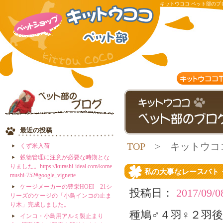
キットウココ ペット部のブ
ースに参加出来そうです。 
最近の投稿
TOP
> キットウコ
くず米入荷
穀物管理に注意が必要な時期とな
月別アーカイブ:
9月 2017
りました。https://kurashi-ideal.com/kome-
私の大事なレースバト
mushi-752#google_vignette
ケージメーカーの豊栄HOEI 21シ
投稿日：
2017/09/0
リーズのケージの「小鳥インコの止ま
り木」完成しました。
種鳩♂４羽♀２羽
インコ・小鳥用アルミ製止まり