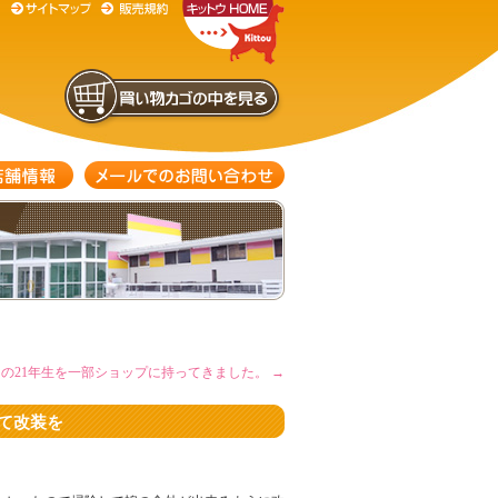
の21年生を一部ショップに持ってきました。
→
て改装を