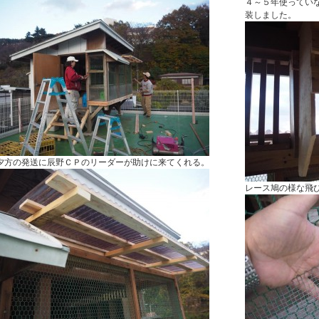
４～５年使ってい
装しました。
夕方の発送に辰野ＣＰのリーダーが助けに来てくれる。
レース鳩の様な飛