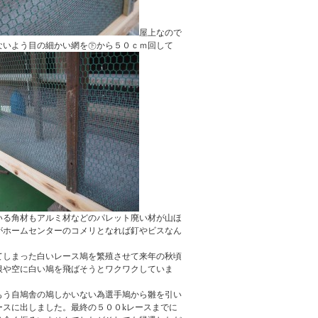
屋上なので
ないよう目の細かい網を㊦から５０ｃｍ回して
いる角材もアルミ材などのパレット廃い材が山ほ
がホームセンターのコメリとなれば釘やビスなん
てしまった白いレース鳩を繁殖させて来年の秋頃
根や空に白い鳩を飛ばそうとワクワクしていま
もう自鳩舎の鳩しかいない為選手鳩から雛を引い
ースに出しました。最終の５００kレースまでに