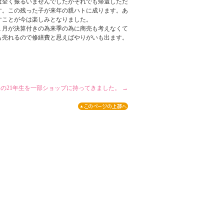
は全く振るいませんでしたがそれでも帰還しただ
す。この残った子が来年の親ハトに成ります。あ
すことが今は楽しみとなりました。
１月が決算付きの為来季の為に商売も考えなくて
も売れるので修繕費と思えばやりがいも出ます。
の21年生を一部ショップに持ってきました。
→