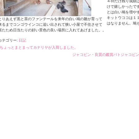
４羽だけ残り成績
けで嬉しかったで
とは白い鳩を増や
キットウココは１
とりあえず黒と茶のファンテールを来年の白い鳩の雛が育って
はなりません。鳩
来るまでコンゴウインコに追い出されて狭い小屋で不住させて
居たため日当たりの好い景色の良い場所に入れてあげました。。
カテゴリー:
日記
ちょっとまとまってカナリヤが入荷しました。
ジャコビン・良質の鑑賞バトジャコビン