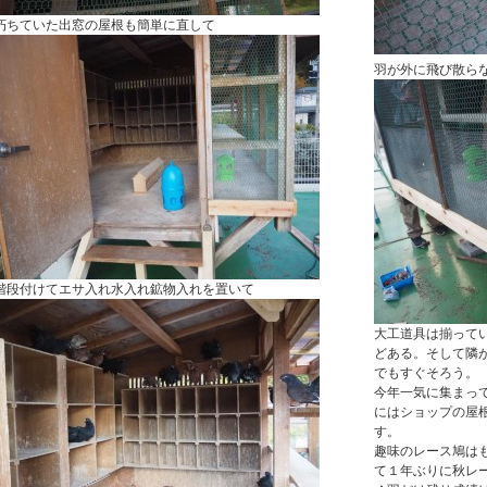
朽ちていた出窓の屋根も簡単に直して
羽が外に飛び散ら
階段付けてエサ入れ水入れ鉱物入れを置いて
大工道具は揃って
どある。そして隣
でもすぐそろう。
今年一気に集まっ
にはショップの屋
す。
趣味のレース鳩は
て１年ぶりに秋レ