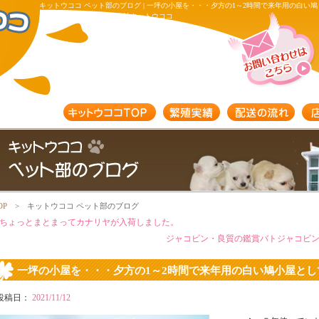
キットウココ ペット部のブログ | 一坪の小屋を・・・夕方の1～2時間で来年用の白い鳩
小屋として改装を | 有限会社キットウココ
OP
> キットウココ ペット部のブログ
ちょっとまとまってカナリヤが入荷しました。
ジャコビン・良質の鑑賞バトジャコビン
一坪の小屋を・・・夕方の1～2時間で来年用の白い鳩小屋とし
投稿日：
2021/11/12