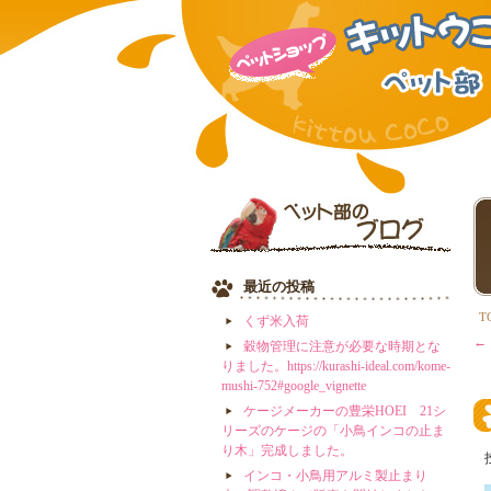
最近の投稿
T
くず米入荷
←
穀物管理に注意が必要な時期とな
りました。https://kurashi-ideal.com/kome-
mushi-752#google_vignette
ケージメーカーの豊栄HOEI 21シ
リーズのケージの「小鳥インコの止ま
り木」完成しました。
インコ・小鳥用アルミ製止まり