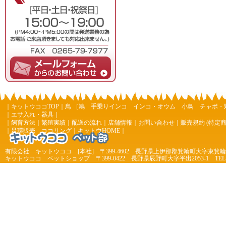
｜
キットウココTOP
｜
鳥
［
鳩
手乗りインコ
インコ・オウム
小鳥
チャボ・
｜
エサ入れ・器具
｜
｜
飼育方法
｜
繁殖実績
｜
配送の流れ
｜
店舗情報
｜
お問い合わせ
｜
販売規約 (特定
｜
足環販売 ココリング
｜
キットウHOME
｜
有限会社 キットウココ [本社] 〒399-4602 長野県上伊那郡箕輪町大字東箕輪 4
キットウココ ペットショップ 〒399-0422 長野県辰野町大字平出2053-1 TEL 0266-44
7977