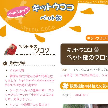
キットウココ ペット部のブ
て・・・ | 有限会社キット
最近の投稿
TOP
> キットウココ ペット部のブ
くず米入荷
←
今週は一気に気温が落ちる。ショ
穀物管理に注意が必要な時期とな
りました。https://kurashi-ideal.com/kome-
mushi-752#google_vignette
観葉植物や鉢植えの花
ケージメーカーの豊栄HOEI 21シ
リーズのケージの「小鳥インコの止ま
投稿日：
2014/11/17
り木」完成しました。
インコ・小鳥用アルミ製止まり