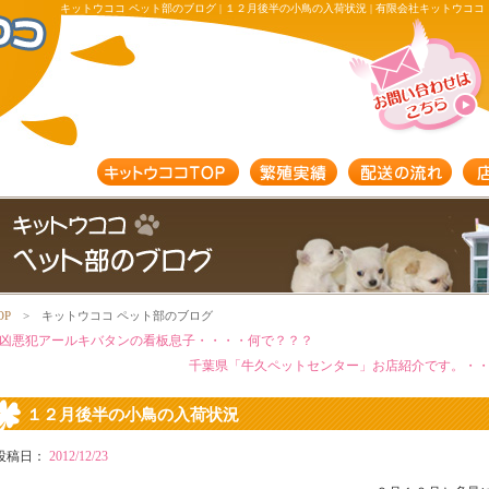
キットウココ ペット部のブログ | １２月後半の小鳥の入荷状況 | 有限会社キットウココ
OP
> キットウココ ペット部のブログ
凶悪犯アールキバタンの看板息子・・・・何で？？？
千葉県「牛久ペットセンター」お店紹介です。・
１２月後半の小鳥の入荷状況
投稿日：
2012/12/23