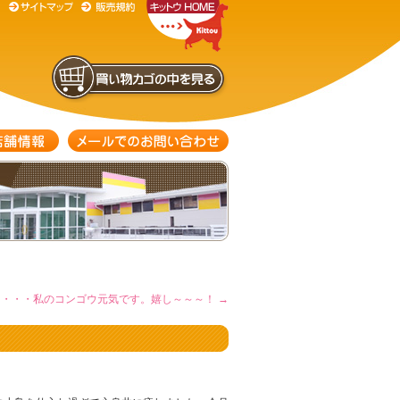
・・・・私のコンゴウ元気です。嬉し～～～！
→