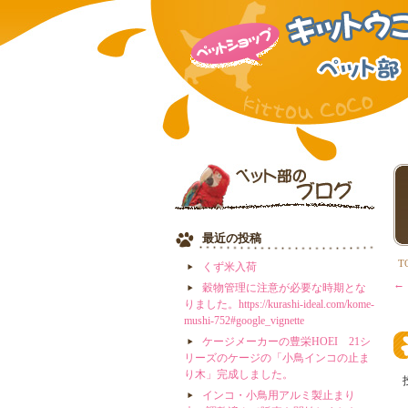
最近の投稿
T
くず米入荷
←
穀物管理に注意が必要な時期とな
りました。https://kurashi-ideal.com/kome-
mushi-752#google_vignette
ケージメーカーの豊栄HOEI 21シ
リーズのケージの「小鳥インコの止ま
り木」完成しました。
インコ・小鳥用アルミ製止まり