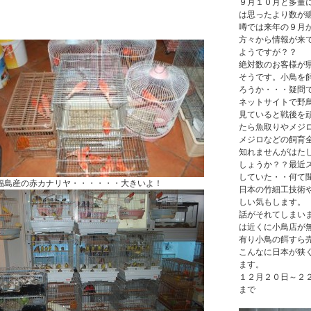
９月１０月と多量
は思ったより数が
噂では来年の９月
方々から情報が来
ようですが？？
絶対数のお客様が
そうです。小鳥を
ろうか・・・疑問
ネットサイトで野
見ていると戦後を
たら魚取りやメジ
メジロなどの飼育
知れませんがはた
しょうか？？最近
していた・・何て
福島産の赤カナリヤ・・・・・・大きいよ！
日本の竹細工技術
しい気もします。
話がそれてしまい
は近くに小鳥店が
有り小鳥の餌すら
こんなに日本が狭
ます。
１２月２０日～２
まで