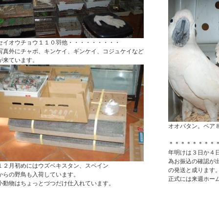
セイオウチョウ１１０羽他・・・・・・・・・
写真外にチャボ、キンケイ、ギンケイ、コジュケイなど
が来ています。
オオバタン。ペア
＊＊＊＊＊＊＊＊
年明けは３日か４
為お振込の確認が
１２月初めにはウズベキスタン、スペイン
の発送と成ります
からの野鳥も入荷しています。
正式には来週ホー
小動物はちょっとづつだけ仕入れています。