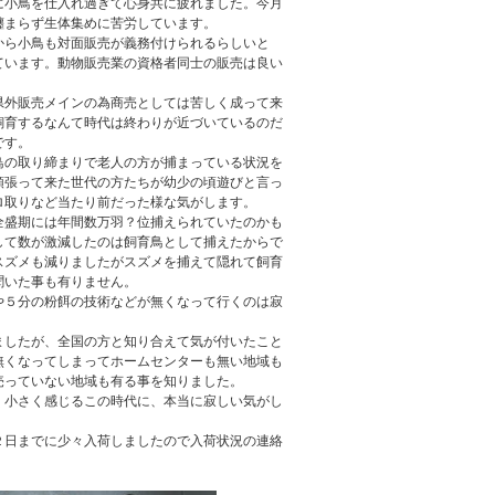
に小鳥を仕入れ過ぎて心身共に疲れました。今月
纏まらず生体集めに苦労しています。
から小鳥も対面販売が義務付けられるらしいと
ています。動物販売業の資格者同士の販売は良い
県外販売メインの為商売としては苦しく成って来
飼育するなんて時代は終わりが近づいているのだ
です。
鳥の取り締まりで老人の方が捕まっている状況を
頑張って来た世代の方たちが幼少の頃遊びと言っ
ロ取りなど当たり前だった様な気がします。
全盛期には年間数万羽？位捕えられていたのかも
して数が激減したのは飼育鳥として捕えたからで
スズメも減りましたがスズメを捕えて隠れて飼育
聞いた事も有りません。
や５分の粉餌の技術などが無くなって行くのは寂
ましたが、全国の方と知り合えて気が付いたこと
無くなってしまってホームセンターも無い地域も
売っていない地域も有る事を知りました。
く小さく感じるこの時代に、本当に寂しい気がし
２日までに少々入荷しましたので入荷状況の連絡