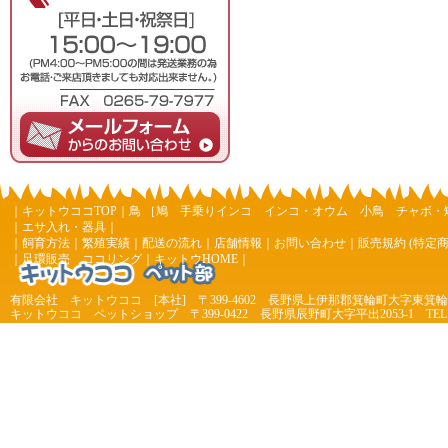
｜
キットウココTOP
｜
鳥
［
鳩
手乗りインコ
インコ・オウム
小鳥
チャボ・
｜
エサ入れ・器具
｜
｜
飼育方法
｜
繁殖実績
｜
配送の流れ
｜
店舗情報
｜
お問い合わせ
｜
販売規約 (特定
｜
足環販売 ココリング
｜
キットウHOME
｜
有限会社 キットウココ [本社] 〒399-4602 長野県上伊那郡箕輪町大字東箕輪 4
キットウココ ペットショップ 〒399-0422 長野県辰野町大字平出2053-1 TEL 0266-44
7977