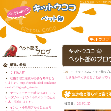
キットウココ ペット部のブ
ンの今・・ | 有限会社キッ
最近の投稿
TOP
> キットウココ ペット部のブ
くず米入荷
←
行き先が早く決まる子と残って行
穀物管理に注意が必要な時期とな
りました。https://kurashi-ideal.com/kome-
mushi-752#google_vignette
ケージメーカーの豊栄HOEI 21シ
生き物と暮らすと言う
リーズのケージの「小鳥インコの止ま
り木」完成しました。
投稿日：
2014/01/25
インコ・小鳥用アルミ製止まり